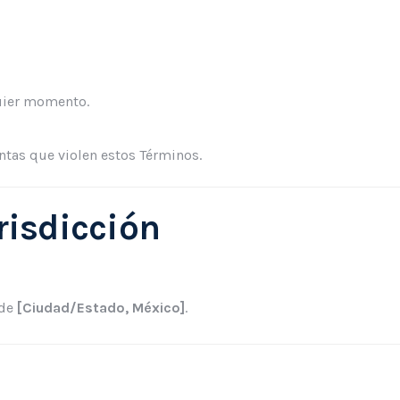
quier momento.
tas que violen estos Términos.
urisdicción
 de
[Ciudad/Estado, México]
.